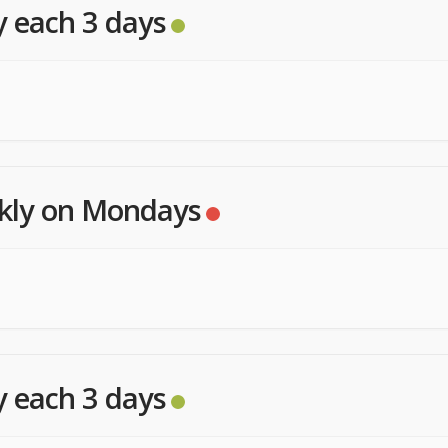
y each 3 days
kly on Mondays
y each 3 days