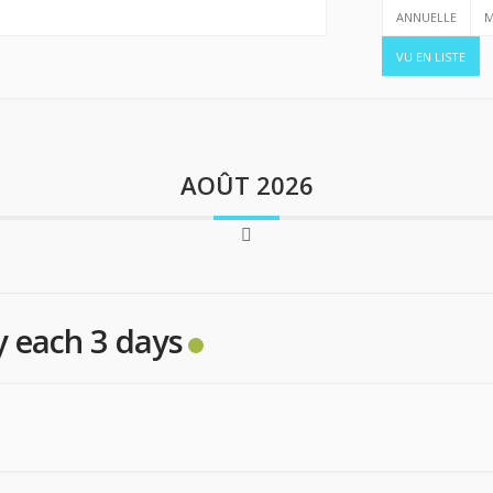
ANNUELLE
M
VU EN LISTE
AOÛT 2026
y each 3 days