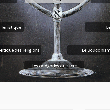
ellénistique
L
litique des religions
Le Bouddhis
Les catégories du sacré