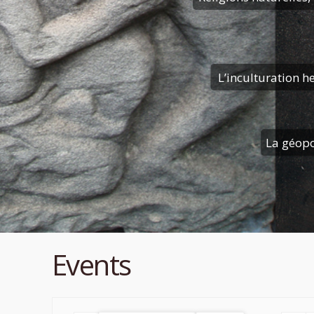
L’inculturation h
La géopo
Events