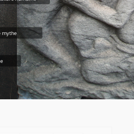
e mythe
me