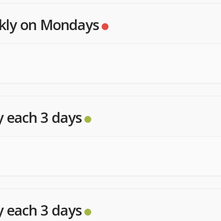
kly on Mondays
y each 3 days
y each 3 days