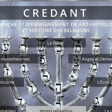
CREDANT
CHERCHE ET D'ENSEIGNEMENT EN ANTHROPOLOG
ET HISTOIRE DES RELIGIONS
La Bible
s monothéismes
Anges et Démo
ticisme
L’Ecritu
Homo religiosus
 révélées
La 