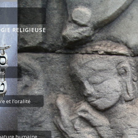
IE RELIGIEUSE
ns
re et l’oralité
nature humaine