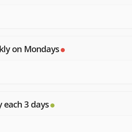
kly on Mondays
y each 3 days